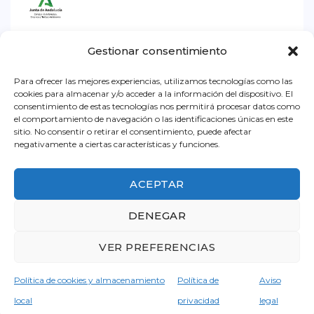
Iniciativa subvencionada por la Consejería de
Gestionar consentimiento
Empleo, Empresa y Trabajo Autónomo de la
Junta de Andalucía. Dentro la convocatoria para
Para ofrecer las mejores experiencias, utilizamos tecnologías como las
cookies para almacenar y/o acceder a la información del dispositivo. El
el ejercicio 2026, destinada a impulsar el
consentimiento de estas tecnologías nos permitirá procesar datos como
el comportamiento de navegación o las identificaciones únicas en este
asociacionismo comercial y artesano, a
sitio. No consentir o retirar el consentimiento, puede afectar
promocionar y dinamizar el pequeño comercio
negativamente a ciertas características y funciones.
urbano y a promocionar la artesanía en
Andalucía.
ACEPTAR
DENEGAR
© 2021 ACEB - Asociación de Comerciantes y Empresarios
de Benalmádena.
VER PREFERENCIAS
Todos los derechos reservados
Página web desarrollada por Shikoba.
Política de cookies y almacenamiento
Política de
Aviso
local
privacidad
legal