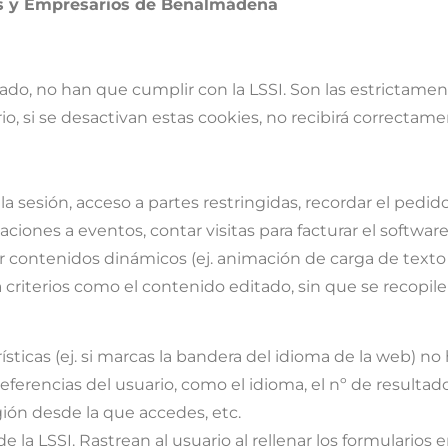
tes y Empresarios de Benalmádena
citado, no han que cumplir con la LSSI. Son las estrictamen
io, si se desactivan estas cookies, no recibirá correctam
la sesión, acceso a partes restringidas, recordar el pedid
cipaciones a eventos, contar visitas para facturar el softw
tar contenidos dinámicos (ej. animación de carga de text
a criterios como el contenido editado, sin que se recopile
rísticas (ej. si marcas la bandera del idioma de la web) no
eferencias del usuario, como el idioma, el nº de result
gión desde la que accedes, etc.
de la LSSI. Rastrean al usuario al rellenar los formularios