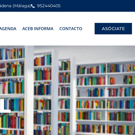
mádena (Málaga)
952440405
AGENDA
ACEB INFORMA
CONTACTO
ASÓCIATE
L