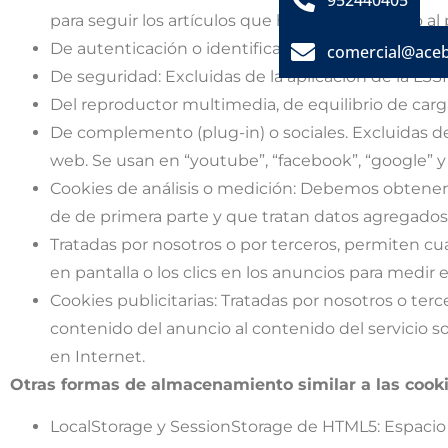
952440405
para seguir los artículos que haya seleccionado al
De autenticación o identificación de usuario (de se
comercial@ace
De seguridad: Excluidas de la aplicación de la LSS
Del reproductor multimedia, de equilibrio de carga;
De complemento (plug-in) o sociales. Excluidas de l
web. Se usan en “youtube”, “facebook”, “google” y “
Cookies de análisis o medición: Debemos obtener
de de primera parte y que tratan datos agregados 
Tratadas por nosotros o por terceros, permiten cua
en pantalla o los clics en los anuncios para medir
Cookies publicitarias: Tratadas por nosotros o ter
contenido del anuncio al contenido del servicio s
en Internet.
Otras formas de almacenamiento similar a las cook
LocalStorage y SessionStorage de HTML5: Espacio