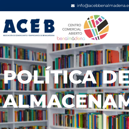
info@acebbenalmadena.e
POLÍTICA D
ALMACENAM