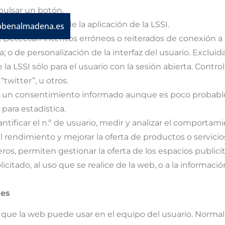
 pulsar un botón.
sión). Excluidas de la aplicación de la LSSI.
bbenalmadena.es
I. Detectan intentos erróneos o reiterados de conexión a 
 o de personalización de la interfaz del usuario. Excluidas
a LSSI sólo para el usuario con la sesión abierta. Control
twitter”, u otros.
 un consentimiento informado aunque es poco probable 
para estadística.
ntificar el n.º de usuario, medir y analizar el comportam
 el rendimiento y mejorar la oferta de productos o servic
ceros, permiten gestionar la oferta de los espacios publi
olicitado, al uso que se realice de la web, o a la inform
ies
 que la web puede usar en el equipo del usuario. Norma