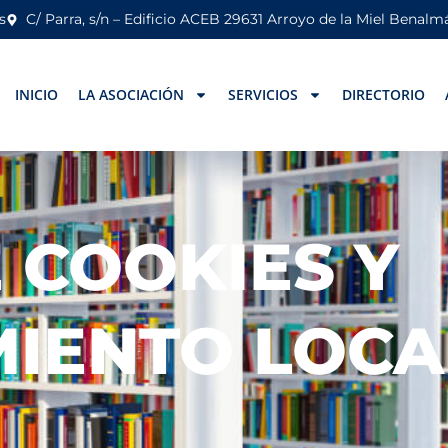
s
C/ Parra, s/n – Edificio ACEB 29631 Arroyo de la Miel Benal
INICIO
LA ASOCIACIÓN
SERVICIOS
DIRECTORIO
E COOKIES Y
IENTO LOCA