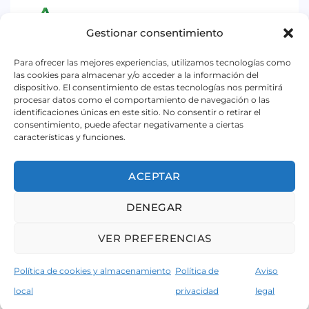
Gestionar consentimiento
Iniciativa subvencionada por la Consejería de
Para ofrecer las mejores experiencias, utilizamos tecnologías como
Empleo, Empresa y Trabajo Autónomo de la
las cookies para almacenar y/o acceder a la información del
dispositivo. El consentimiento de estas tecnologías nos permitirá
Junta de Andalucía. Dentro la convocatoria para el
procesar datos como el comportamiento de navegación o las
identificaciones únicas en este sitio. No consentir o retirar el
ejercicio 2026, destinada a impulsar el
consentimiento, puede afectar negativamente a ciertas
asociacionismo comercial y artesano, a
características y funciones.
promocionar y dinamizar el pequeño comercio
urbano y a promocionar la artesanía en Andalucía.
ACEPTAR
DENEGAR
© 2020 ACEB - Asociación de Comerciantes y Empresarios
de Benalmádena.
VER PREFERENCIAS
Todos los derechos reservados
Página web desarrollada por Shikoba.
Política de cookies y almacenamiento
Política de
Aviso
local
privacidad
legal