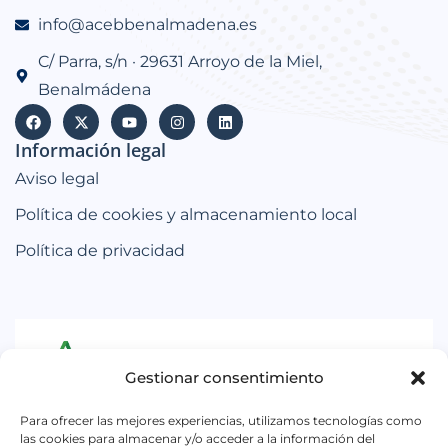
info@acebbenalmadena.es
C/ Parra, s/n · 29631 Arroyo de la Miel,
Benalmádena
Información legal
Aviso legal
Política de cookies y almacenamiento local
Política de privacidad
Gestionar consentimiento
Iniciativa subvencionada por la Consejería de
Para ofrecer las mejores experiencias, utilizamos tecnologías como
Empleo, Empresa y Trabajo Autónomo de la
las cookies para almacenar y/o acceder a la información del