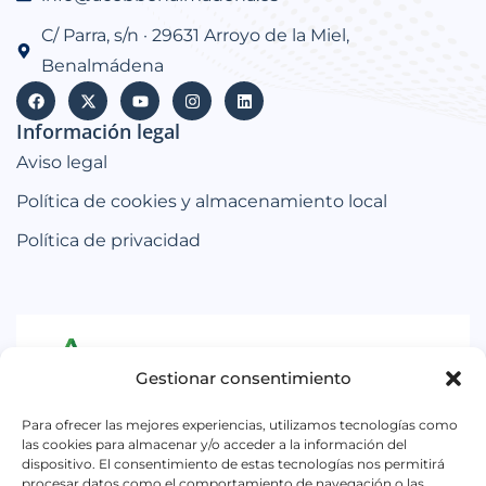
C/ Parra, s/n · 29631 Arroyo de la Miel,
Benalmádena
Información legal
Aviso legal
Política de cookies y almacenamiento local
Política de privacidad
Gestionar consentimiento
Iniciativa subvencionada por la Consejería de
Para ofrecer las mejores experiencias, utilizamos tecnologías como
Empleo, Empresa y Trabajo Autónomo de la
las cookies para almacenar y/o acceder a la información del
dispositivo. El consentimiento de estas tecnologías nos permitirá
Junta de Andalucía. Dentro la convocatoria para el
procesar datos como el comportamiento de navegación o las