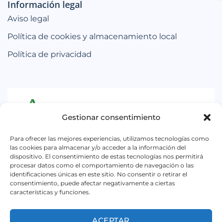
Información legal
Aviso legal
Política de cookies y almacenamiento local
Política de privacidad
Gestionar consentimiento
Iniciativa subvencionada por la Consejería de
Para ofrecer las mejores experiencias, utilizamos tecnologías como
Empleo, Empresa y Trabajo Autónomo de la
las cookies para almacenar y/o acceder a la información del
dispositivo. El consentimiento de estas tecnologías nos permitirá
Junta de Andalucía. Dentro la convocatoria para el
procesar datos como el comportamiento de navegación o las
identificaciones únicas en este sitio. No consentir o retirar el
ejercicio 2026, destinada a impulsar el
consentimiento, puede afectar negativamente a ciertas
asociacionismo comercial y artesano, a
características y funciones.
promocionar y dinamizar el pequeño comercio
urbano y a promocionar la artesanía en Andalucía.
ACEPTAR