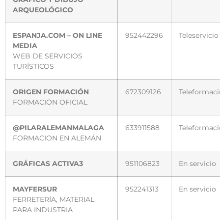
ARQUEOLÓGICO
ESPANJA.COM – ON LINE
952442296
Teleservicio
MEDIA
WEB DE SERVICIOS
TURÍSTICOS
ORIGEN FORMACIÓN
672309126
Teleformac
FORMACIÓN OFICIAL
@PILARALEMANMALAGA
633911588
Teleformac
FORMACION EN ALEMÁN
GRÁFICAS ACTIVA3
951106823
En servicio
MAYFERSUR
952241313
En servicio
FERRETERÍA, MATERIAL
PARA INDUSTRIA