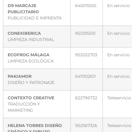
D9 MARCAJE
645015555
En servicio
PUBLICITARIO
PUBLICIDAD E IMPRENTA
CONEXIBERICA
951295510
En servicio
LIMPIEZA INDUSTRIAL
ECOFROG MÁLAGA
952022703
En servicio
LIMPIEZA ECOLÓGICA
PAKIAMOR
647002611
En servicio
DISEÑO Y PATRONAJE
CONTEXTO CREATIVE
622796732
Teleservicio
TRADUCCIÓN Y
MARKETING
HELENA TORRES DISEÑO
952567326
Teleservicio
GRÁFICO Y DIBUJO