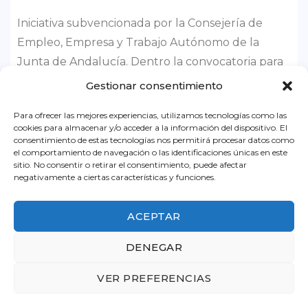
Iniciativa subvencionada por la Consejería de
Empleo, Empresa y Trabajo Autónomo de la
Junta de Andalucía. Dentro la convocatoria para
el ejercicio 2026, destinada a impulsar el
Gestionar consentimiento
asociacionismo comercial y artesano, a
Para ofrecer las mejores experiencias, utilizamos tecnologías como las
promocionar y dinamizar el pequeño comercio
cookies para almacenar y/o acceder a la información del dispositivo. El
urbano y a promocionar la artesanía en
consentimiento de estas tecnologías nos permitirá procesar datos como
el comportamiento de navegación o las identificaciones únicas en este
Andalucía.
sitio. No consentir o retirar el consentimiento, puede afectar
negativamente a ciertas características y funciones.
© 2022 ACEB - Asociación de Comerciantes y Empresarios
de Benalmádena.
ACEPTAR
Todos los derechos reservados
Página web desarrollada por Shikoba.
DENEGAR
VER PREFERENCIAS