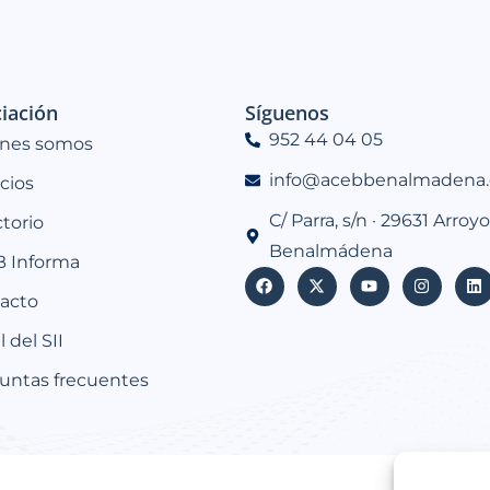
iación
Síguenos
952 44 04 05
nes somos
info@acebbenalmadena.
icios
C/ Parra, s/n · 29631 Arroyo
ctorio
Benalmádena
 Informa
acto
 del SII
untas frecuentes