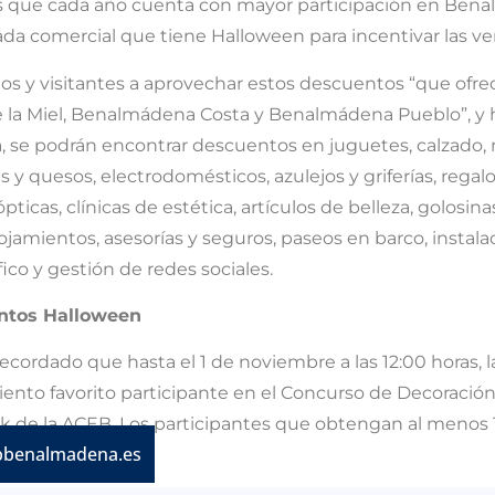
os que cada año cuenta con mayor participación en Ben
cada comercial que tiene Halloween para incentivar las v
nos y visitantes a aprovechar estos descuentos “que ofr
e la Miel, Benalmádena Costa y Benalmádena Pueblo”, y 
va, se podrán encontrar descuentos en juguetes, calzad
es y quesos, electrodomésticos, azulejos y griferías, regalos
pticas, clínicas de estética, artículos de belleza, golosin
 alojamientos, asesorías y seguros, paseos en barco, instal
ico y gestión de redes sociales.
entos Halloween
 recordado que hasta el 1 de noviembre a las 12:00 horas
miento favorito participante en el Concurso de Decoraci
 de la ACEB. Los participantes que obtengan al menos 1
bbenalmadena.es