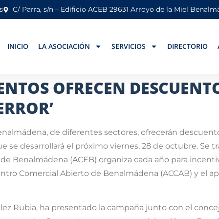
s
C/ Parra, s/n – Edificio ACEB 29631 Arroyo de la Miel Benal
INICIO
LA ASOCIACIÓN
SERVICIOS
DIRECTORIO
IENTOS OFRECEN DESCUENTO
TERROR’
nalmádena, de diferentes sectores, ofrecerán descuentos
que se desarrollará el próximo viernes, 28 de octubre. Se
de Benalmádena (ACEB) organiza cada año para incentiv
entro Comercial Abierto de Benalmádena (ACCAB) y el 
lez Rubia, ha presentado la campaña junto con el conceja