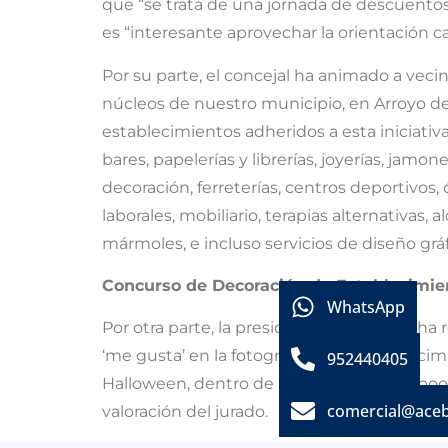
que “se trata de una jornada de descuent
es “interesante aprovechar la orientación 
Por su parte, el concejal ha animado a veci
núcleos de nuestro municipio, en Arroyo d
establecimientos adheridos a esta iniciati
bares, papelerías y librerías, joyerías, jamon
decoración, ferreterías, centros deportivos, ó
laborales, mobiliario, terapias alternativas,
mármoles, e incluso servicios de diseño gráf
Concurso de Decoración de Establecimi
WhatsApp
Por otra parte, la presidenta de la ACEB ha
‘me gusta’ en la fotografía de su estableci
952440405
Halloween, dentro de la página de Facebook
comercial@ace
valoración del jurado.