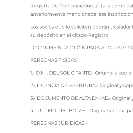
Registro de Franquiciadores), tal y como est
anteriormente mencionada, esa inscripción 
Los socios que lo soliciten podrán trasladar
su depósito en el citado Registro.
D O C UME N TA C I Ó N PARA APORTAR C
PERSONAS FISICAS
1.- D.N.I. DEL SOLICITANTE.- Original y copi
2.- LICENCIA DE APERTURA.- Original y copi
3.- DOCUMENTO DE ALTA EN IAE.- Original y
4.- ULTIMO RECIBO IAE.- Original y copia p
PERSONAS JURÍDICAS.-