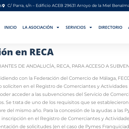
s
C/ Parra, s/n – Edificio ACEB 29631 Arroyo de la Miel Benal
INICIO
LA ASOCIACIÓN
SERVICIOS
DIRECTORIO
ión en RECA
ANTES DE ANDALUCÍA, RECA, PARA ACCESO A SUBVE
cidiendo con la Federación del Comercio de Málaga, FEC
lo soliciten en el Registro de Comerciantes y Actividade
oder acceder a las subvenciones del Servicio de Comerc
s. Se trata de uno de los requisitos que se estableciero
bre del mismo año. Para la concesión de la ayudas a las
 inscripción en el Registro de Comerciantes y Activida
entación de solicitudes (en el caso de Pymes Franquiciado