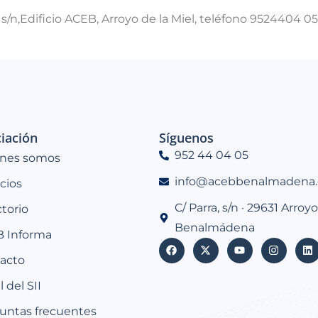
, s/n,Edificio ACEB, Arroyo de la Miel, teléfono 9524404
iación
Síguenos
952 44 04 05
nes somos
info@acebbenalmadena.
icios
C/ Parra, s/n · 29631 Arroyo
ctorio
Benalmádena
 Informa
acto
 del SII
untas frecuentes