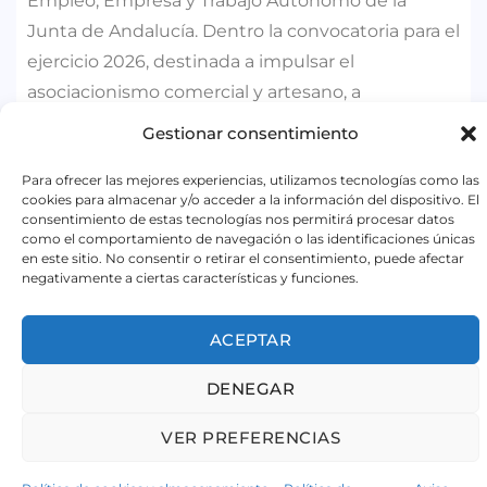
Empleo, Empresa y Trabajo Autónomo de la
Junta de Andalucía. Dentro la convocatoria para el
ejercicio 2026, destinada a impulsar el
asociacionismo comercial y artesano, a
promocionar y dinamizar el pequeño comercio
Gestionar consentimiento
urbano y a promocionar la artesanía en Andalucía.
Para ofrecer las mejores experiencias, utilizamos tecnologías como las
cookies para almacenar y/o acceder a la información del dispositivo. El
consentimiento de estas tecnologías nos permitirá procesar datos
© 2018 ACEB - Asociación de Comerciantes y Empresarios
como el comportamiento de navegación o las identificaciones únicas
de Benalmádena.
en este sitio. No consentir o retirar el consentimiento, puede afectar
Todos los derechos reservados
negativamente a ciertas características y funciones.
Página web desarrollada por Shikoba.
ACEPTAR
DENEGAR
VER PREFERENCIAS