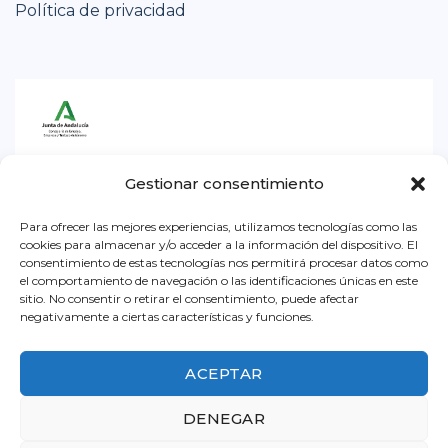
Política de privacidad
Iniciativa subvencionada por la Consejería de
Gestionar consentimiento
Empleo, Empresa y Trabajo Autónomo de la
Junta de Andalucía. Dentro la convocatoria para
Para ofrecer las mejores experiencias, utilizamos tecnologías como las
cookies para almacenar y/o acceder a la información del dispositivo. El
el ejercicio 2026, destinada a impulsar el
consentimiento de estas tecnologías nos permitirá procesar datos como
el comportamiento de navegación o las identificaciones únicas en este
asociacionismo comercial y artesano, a
sitio. No consentir o retirar el consentimiento, puede afectar
promocionar y dinamizar el pequeño comercio
negativamente a ciertas características y funciones.
urbano y a promocionar la artesanía en
Andalucía.
ACEPTAR
DENEGAR
© 2020 ACEB - Asociación de Comerciantes y Empresarios