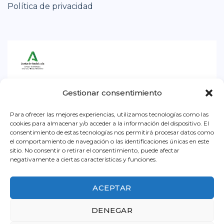
Política de privacidad
Iniciativa subvencionada por la Consejería de
Gestionar consentimiento
Empleo, Empresa y Trabajo Autónomo de la
Junta de Andalucía. Dentro la convocatoria para
Para ofrecer las mejores experiencias, utilizamos tecnologías como las
cookies para almacenar y/o acceder a la información del dispositivo. El
el ejercicio 2026, destinada a impulsar el
consentimiento de estas tecnologías nos permitirá procesar datos como
el comportamiento de navegación o las identificaciones únicas en este
asociacionismo comercial y artesano, a
sitio. No consentir o retirar el consentimiento, puede afectar
promocionar y dinamizar el pequeño comercio
negativamente a ciertas características y funciones.
urbano y a promocionar la artesanía en
Andalucía.
ACEPTAR
DENEGAR
© 2020 ACEB - Asociación de Comerciantes y Empresarios