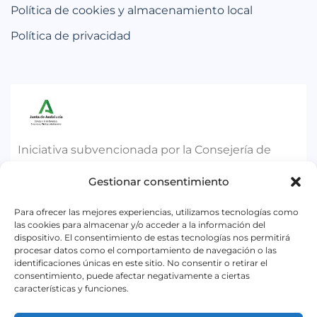
Política de cookies y almacenamiento local
Política de privacidad
Iniciativa subvencionada por la Consejería de
Empleo, Empresa y Trabajo Autónomo de la
Gestionar consentimiento
Junta de Andalucía. Dentro la convocatoria para el
ejercicio 2026, destinada a impulsar el
Para ofrecer las mejores experiencias, utilizamos tecnologías como
las cookies para almacenar y/o acceder a la información del
asociacionismo comercial y artesano, a
dispositivo. El consentimiento de estas tecnologías nos permitirá
promocionar y dinamizar el pequeño comercio
procesar datos como el comportamiento de navegación o las
identificaciones únicas en este sitio. No consentir o retirar el
urbano y a promocionar la artesanía en Andalucía.
consentimiento, puede afectar negativamente a ciertas
características y funciones.
© 2026 ACEB - Asociación de Comerciantes y Empresarios