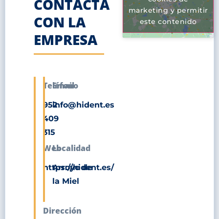
CONTACTA
marketing y permitir
CON LA
este contenido
EMPRESA
Teléfono
Email
952
info@hident.es
409
315
Web
Localidad
https://hident.es/
Arroyo de
la Miel
Dirección