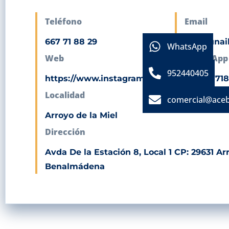
Teléfono
Email
667 71 88 29
gnsgiunai
WhatsApp
Web
WhatsApp
952440405
https://www.instagram.com/giu_nails7/
+3466771
Localidad
comercial@ace
Arroyo de la Miel
Dirección
Avda De la Estación 8, Local 1 CP: 29631 Arr
Benalmádena