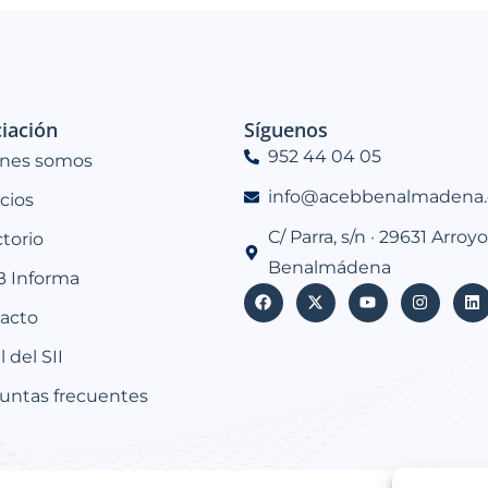
iación
Síguenos
952 44 04 05
nes somos
info@acebbenalmadena.
icios
C/ Parra, s/n · 29631 Arroyo
ctorio
Benalmádena
 Informa
acto
 del SII
untas frecuentes