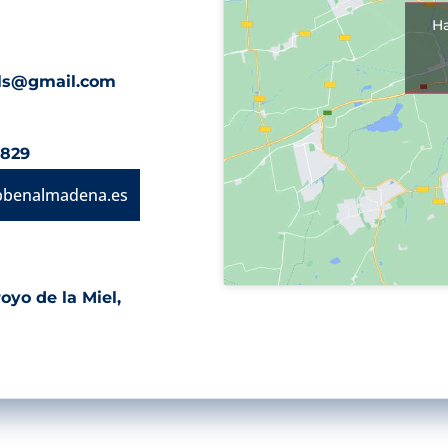
Ha
ls@gmail.com
8829
bbenalmadena.es
oyo de la Miel,