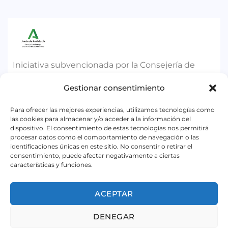
Iniciativa subvencionada por la Consejería de
Empleo, Empresa y Trabajo Autónomo de la
Gestionar consentimiento
Junta de Andalucía. Dentro la convocatoria para el
ejercicio 2026, destinada a impulsar el
Para ofrecer las mejores experiencias, utilizamos tecnologías como
las cookies para almacenar y/o acceder a la información del
asociacionismo comercial y artesano, a
dispositivo. El consentimiento de estas tecnologías nos permitirá
promocionar y dinamizar el pequeño comercio
procesar datos como el comportamiento de navegación o las
identificaciones únicas en este sitio. No consentir o retirar el
urbano y a promocionar la artesanía en Andalucía.
consentimiento, puede afectar negativamente a ciertas
características y funciones.
© 2026 ACEB - Asociación de Comerciantes y Empresarios
de Benalmádena.
ACEPTAR
Todos los derechos reservados
Página web desarrollada por Shikoba.
DENEGAR