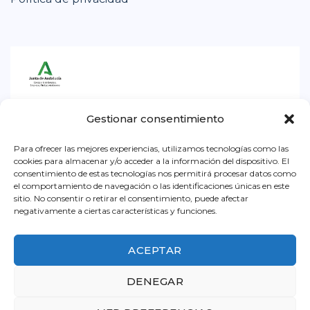
Iniciativa subvencionada por la Consejería de
Gestionar consentimiento
Empleo, Empresa y Trabajo Autónomo de la
Junta de Andalucía. Dentro la convocatoria para
Para ofrecer las mejores experiencias, utilizamos tecnologías como las
cookies para almacenar y/o acceder a la información del dispositivo. El
el ejercicio 2026, destinada a impulsar el
consentimiento de estas tecnologías nos permitirá procesar datos como
el comportamiento de navegación o las identificaciones únicas en este
asociacionismo comercial y artesano, a
sitio. No consentir o retirar el consentimiento, puede afectar
promocionar y dinamizar el pequeño comercio
negativamente a ciertas características y funciones.
urbano y a promocionar la artesanía en
Andalucía.
ACEPTAR
DENEGAR
© 2026 ACEB - Asociación de Comerciantes y Empresarios
de Benalmádena.